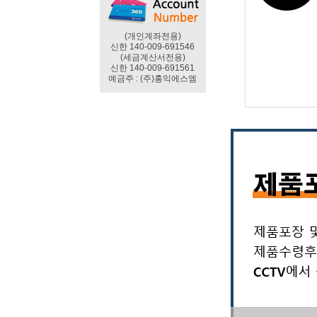
(개인계좌전용)
신한 140-009-691546
(세금계산서전용)
신한 140-009-691561
예금주 : (주)홍익에스엠