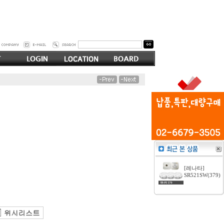
[레나타]
SR521SW(379)