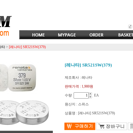
나타
>
[레나타] SR521SW(379)
[레나타] SR521SW(379)
제조회사 : 레나타
판매가격 :
1,900원
수량
EA
원산지 : 스위스
상품명 : [레나타] SR521SW(379)