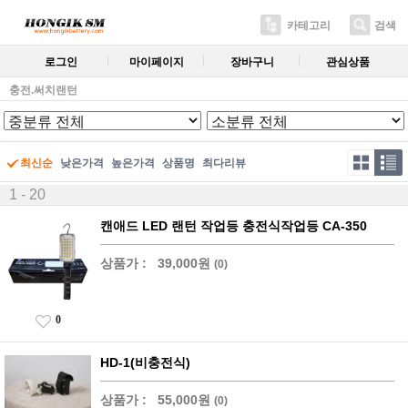
카테고리
검색
로그인
마이페이지
장바구니
관심상품
충전.써치랜턴
최신순
낮은가격
높은가격
상품명
최다리뷰
1 - 20
캔애드 LED 랜턴 작업등 충전식작업등 CA-350
상품가 :
39,000원
(0)
0
HD-1(비충전식)
상품가 :
55,000원
(0)