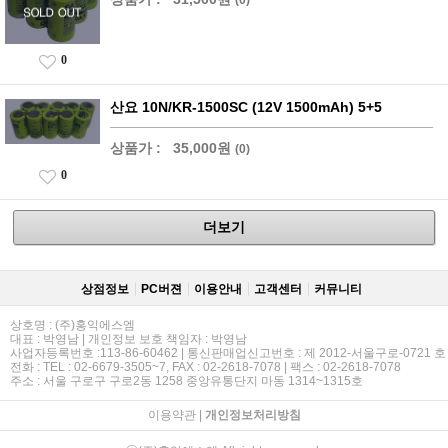
0
산요 10N/KR-1500SC (12V 1500mAh) 5+5
상품가 :
35,000원
(0)
0
더보기
상점정보
PC버젼
이용안내
고객센터
커뮤니티
상호명 : (주)홍익에스엠
대표 : 박영남 | 개인정보 보호 책임자 : 박영남
사업자등록번호 :113-86-60462 | 통신판매업신고번호 : 제 2012-서울구로-0721 호
전화 : TEL : 02-6679-3505~7, FAX : 02-2618-7078 | 팩스 : 02-2618-7078
주소 : 서울 구로구 구로2동 1258 중앙유통단지 마동 1314~1315호
이용약관
|
개인정보처리방침