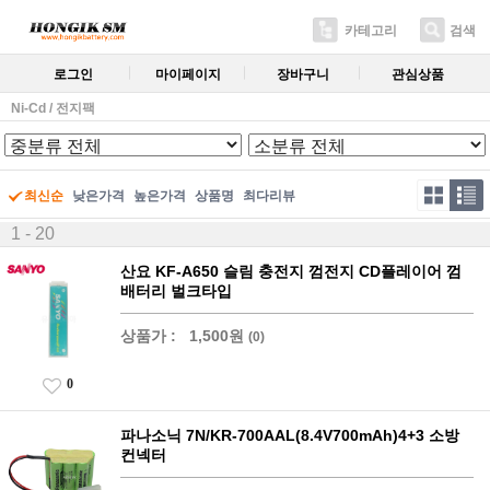
카테고리
검색
로그인
마이페이지
장바구니
관심상품
Ni-Cd / 전지팩
최신순
낮은가격
높은가격
상품명
최다리뷰
1 - 20
산요 KF-A650 슬림 충전지 껌전지 CD플레이어 껌
배터리 벌크타입
상품가 :
1,500원
(0)
0
파나소닉 7N/KR-700AAL(8.4V700mAh)4+3 소방
컨넥터