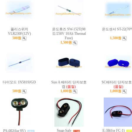
폴리스위치
온도휴즈 SW-152T(98
온도센서 ST-22(70
VLR230F(12V)
도/250V 10Ah Thermal
500원
Fuse)
1,500원
1,500원
다이오드 1N5819JGD
Size A 배터리 단자보호
SC배터리 단자보
캡
(품절)
(품절)
500원
1,000원
1,000원
Snap-Safe
E-3B(for FC-1)
PS-002(for 9V)