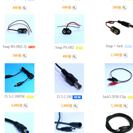
600원
500원
400원
Snap + Jack
Snap BS-IR(I-3)
Snap PS-002
2,500원
500원
400원
J5.5-2.1MFM
J5.5-2.1M
Jack5.5FM-Clip
4,000원
2,000원
3,500원