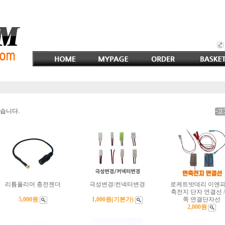
있습니다.
리튬폴리머 충전젠더
극성변경/컨넥터변경
로케트밧데리 이앤피
축전지 단자 연결선 /
5,000원
1,000원
(기본가)
쪽 연결단자선
2,000원