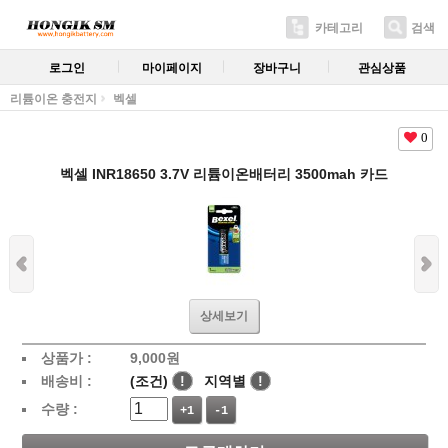
카테고리
검색
로그인
마이페이지
장바구니
관심상품
리튬이온 충전지
벡셀
0
벡셀 INR18650 3.7V 리튬이온배터리 3500mah 카드
상세보기
상품가 :
9,000
원
배송비 :
(조건)
!
지역별
!
수량 :
+1
-1