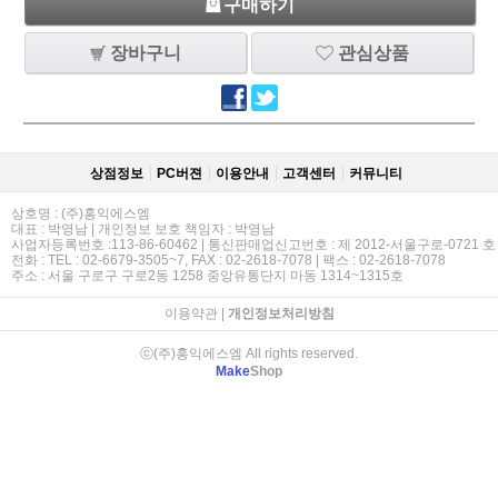
구매하기
장바구니
관심상품
상점정보
PC버젼
이용안내
고객센터
커뮤니티
상호명 : (주)홍익에스엠
대표 : 박영남 | 개인정보 보호 책임자 : 박영남
사업자등록번호 :113-86-60462 | 통신판매업신고번호 : 제 2012-서울구로-0721 호
전화 : TEL : 02-6679-3505~7, FAX : 02-2618-7078 | 팩스 : 02-2618-7078
주소 : 서울 구로구 구로2동 1258 중앙유통단지 마동 1314~1315호
이용약관
|
개인정보처리방침
ⓒ(주)홍익에스엠 All rights reserved.
Make
Shop