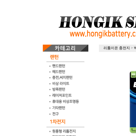
리튬이온 충전지
>