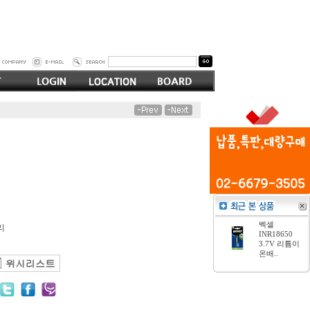
터
벡셀
리
INR18650
3.7V 리튬이
온배..