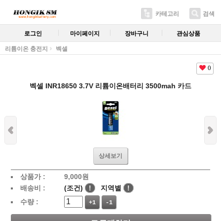
카테고리
검색
로그인
마이페이지
장바구니
관심상품
리튬이온 충전지
벡셀
0
벡셀 INR18650 3.7V 리튬이온배터리 3500mah 카드
상세보기
상품가 :
9,000
원
배송비 :
(조건)
!
지역별
!
수량 :
+1
-1