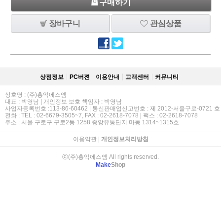
구매하기
장바구니
관심상품
상점정보
PC버젼
이용안내
고객센터
커뮤니티
상호명 : (주)홍익에스엠
대표 : 박영남 | 개인정보 보호 책임자 : 박영남
사업자등록번호 :113-86-60462 | 통신판매업신고번호 : 제 2012-서울구로-0721 호
전화 : TEL : 02-6679-3505~7, FAX : 02-2618-7078 | 팩스 : 02-2618-7078
주소 : 서울 구로구 구로2동 1258 중앙유통단지 마동 1314~1315호
이용약관
|
개인정보처리방침
ⓒ(주)홍익에스엠 All rights reserved.
Make
Shop