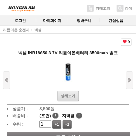
카테고리
검색
로그인
마이페이지
장바구니
관심상품
리튬이온 충전지
벡셀
0
벡셀 INR18650 3.7V 리튬이온배터리 3500mah 벌크
상세보기
상품가 :
8,500
원
배송비 :
(조건)
!
지역별
!
수량 :
+1
-1