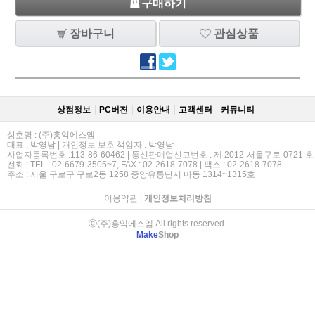
구매하기
장바구니
관심상품
상점정보
PC버젼
이용안내
고객센터
커뮤니티
상호명 : (주)홍익에스엠
대표 : 박영남 | 개인정보 보호 책임자 : 박영남
사업자등록번호 :113-86-60462 | 통신판매업신고번호 : 제 2012-서울구로-0721 호
전화 : TEL : 02-6679-3505~7, FAX : 02-2618-7078 | 팩스 : 02-2618-7078
주소 : 서울 구로구 구로2동 1258 중앙유통단지 마동 1314~1315호
이용약관
|
개인정보처리방침
ⓒ(주)홍익에스엠 All rights reserved.
Make
Shop