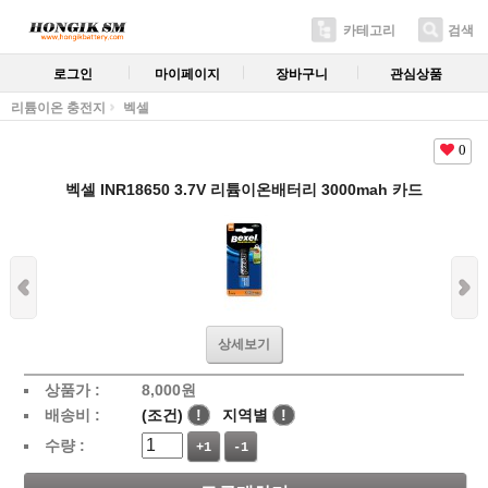
카테고리
검색
로그인
마이페이지
장바구니
관심상품
리튬이온 충전지
벡셀
0
벡셀 INR18650 3.7V 리튬이온배터리 3000mah 카드
상세보기
상품가 :
8,000
원
배송비 :
(조건)
!
지역별
!
수량 :
+1
-1