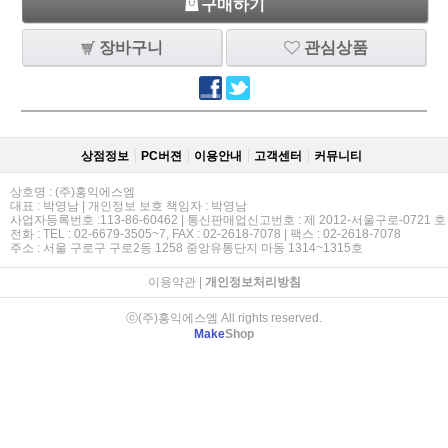
구매하기
장바구니
관심상품
상점정보
PC버젼
이용안내
고객센터
커뮤니티
상호명 : (주)홍익에스엠
대표 : 박영남 | 개인정보 보호 책임자 : 박영남
사업자등록번호 :113-86-60462 | 통신판매업신고번호 : 제 2012-서울구로-0721 호
전화 : TEL : 02-6679-3505~7, FAX : 02-2618-7078 | 팩스 : 02-2618-7078
주소 : 서울 구로구 구로2동 1258 중앙유통단지 마동 1314~1315호
이용약관
|
개인정보처리방침
ⓒ(주)홍익에스엠 All rights reserved.
Make
Shop