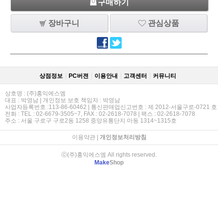
구매하기
장바구니
관심상품
상점정보
PC버젼
이용안내
고객센터
커뮤니티
상호명 : (주)홍익에스엠
대표 : 박영남 | 개인정보 보호 책임자 : 박영남
사업자등록번호 :113-86-60462 | 통신판매업신고번호 : 제 2012-서울구로-0721 호
전화 : TEL : 02-6679-3505~7, FAX : 02-2618-7078 | 팩스 : 02-2618-7078
주소 : 서울 구로구 구로2동 1258 중앙유통단지 마동 1314~1315호
이용약관
|
개인정보처리방침
ⓒ(주)홍익에스엠 All rights reserved.
Make
Shop