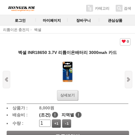
카테고리
검색
로그인
마이페이지
장바구니
관심상품
리튬이온 충전지
벡셀
0
벡셀 INR18650 3.7V 리튬이온배터리 3000mah 카드
상세보기
상품가 :
8,000
원
배송비 :
(조건)
!
지역별
!
수량 :
+1
-1