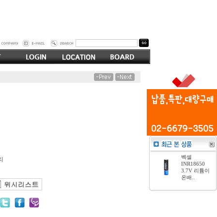
터
벡셀
리
INR18650
3.7V 리튬이
온배..