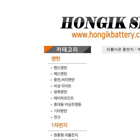
리튬이온 충전지
>