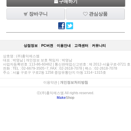
구매하기
장바구니
관심상품
상점정보
PC버젼
이용안내
고객센터
커뮤니티
상호명 : (주)홍익에스엠
대표 : 박영남 | 개인정보 보호 책임자 : 박영남
사업자등록번호 :113-86-60462 | 통신판매업신고번호 : 제 2012-서울구로-0721 호
전화 : TEL : 02-6679-3505~7, FAX : 02-2618-7078 | 팩스 : 02-2618-7078
주소 : 서울 구로구 구로2동 1258 중앙유통단지 마동 1314~1315호
이용약관
|
개인정보처리방침
ⓒ(주)홍익에스엠 All rights reserved.
Make
Shop