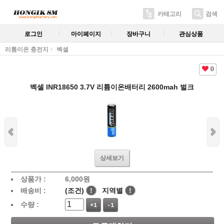
카테고리
검색
로그인
마이페이지
장바구니
관심상품
리튬이온 충전지
벡셀
0
벡셀 INR18650 3.7V 리튬이온배터리 2600mah 벌크
상세보기
상품가 :
6,000
원
배송비 :
(조건)
!
지역별
!
수량 :
+1
-1