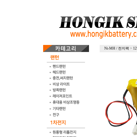
Ni-MH / 전지팩
>
1