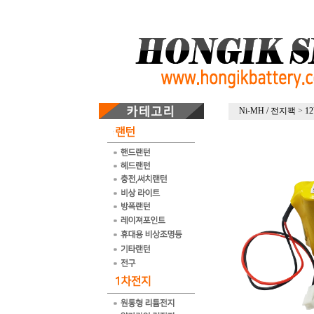
Ni-MH / 전지팩
>
1