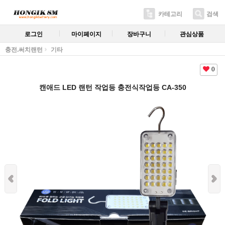
카테고리
검색
로그인
마이페이지
장바구니
관심상품
충전.써치랜턴
기타
0
캔애드 LED 랜턴 작업등 충전식작업등 CA-350