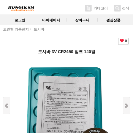
카테고리
검색
로그인
마이페이지
장바구니
관심상품
코인형 리튬전지
도시바
0
도시바 3V CR2450 벌크 140알