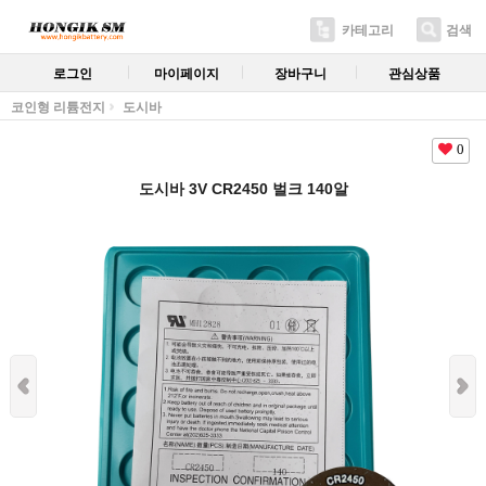
카테고리
검색
로그인
마이페이지
장바구니
관심상품
코인형 리튬전지
도시바
0
도시바 3V CR2450 벌크 140알