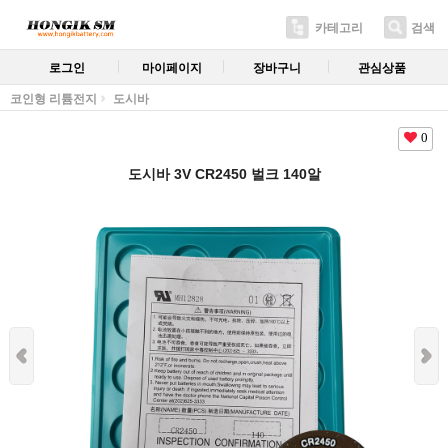
카테고리
검색
로그인
마이페이지
장바구니
관심상품
코인형 리튬전지
도시바
0
도시바 3V CR2450 벌크 140알