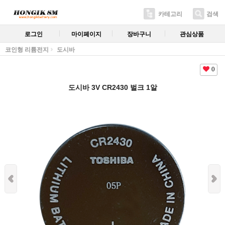
카테고리
검색
로그인
마이페이지
장바구니
관심상품
코인형 리튬전지
도시바
0
도시바 3V CR2430 벌크 1알