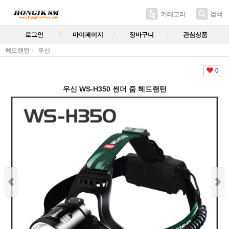
카테고리
검색
로그인
마이페이지
장바구니
관심상품
헤드랜턴
우신
0
우신 WS-H350 썬더 줌 헤드랜턴