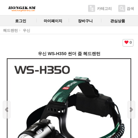
카테고리
검색
로그인
마이페이지
장바구니
관심상품
헤드랜턴
우신
0
우신 WS-H350 썬더 줌 헤드랜턴