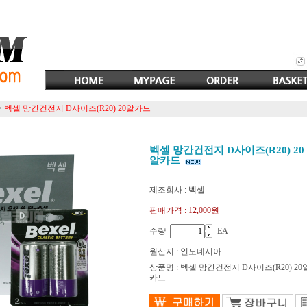
>
벡셀 망간건전지 D사이즈(R20) 20알카드
벡셀 망간건전지 D사이즈(R20) 20
알카드
제조회사 : 벡셀
판매가격 :
12,000원
수량
EA
원산지 : 인도네시아
상품명 : 벡셀 망간건전지 D사이즈(R20) 20
카드