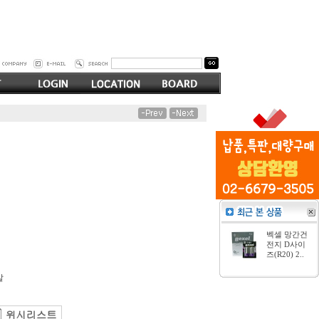
벡셀 망간건
전지 D사이
즈(R20) 2..
알