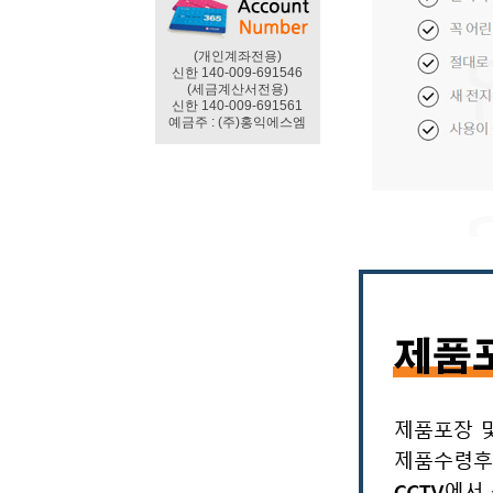
(개인계좌전용)
신한 140-009-691546
(세금계산서전용)
신한 140-009-691561
예금주 : (주)홍익에스엠