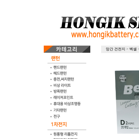
망간 건전지
>
벡셀