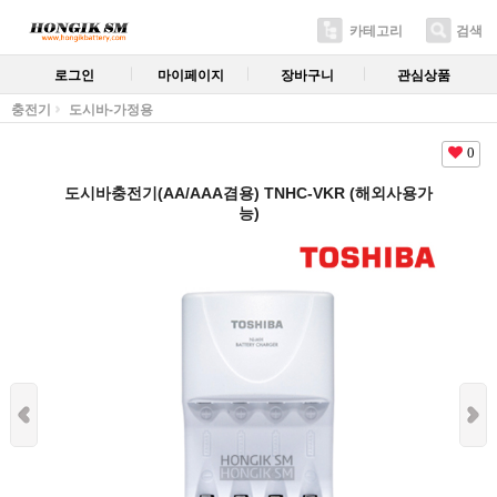
카테고리
검색
로그인
마이페이지
장바구니
관심상품
충전기
도시바-가정용
0
도시바충전기(AA/AAA겸용) TNHC-VKR (해외사용가
능)