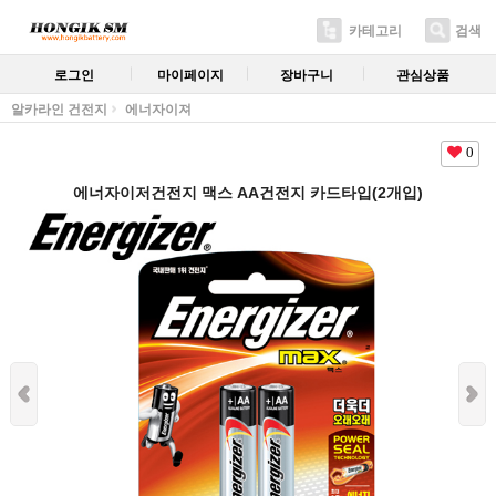
카테고리
검색
로그인
마이페이지
장바구니
관심상품
알카라인 건전지
에너자이져
0
에너자이저건전지 맥스 AA건전지 카드타입(2개입)